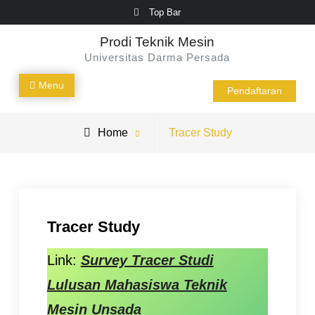
Skip
Top Bar
to
Prodi Teknik Mesin
content
Universitas Darma Persada
Menu
Pendaftaran
Home
Tracer Study
Tracer Study
Link:
Survey Tracer Studi
Lulusan Mahasiswa Teknik
Mesin Unsada