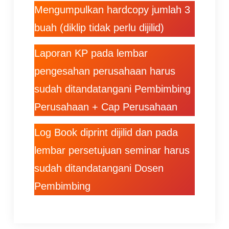
Mengumpulkan hardcopy jumlah 3
buah (diklip tidak perlu dijilid)
Laporan KP pada lembar
pengesahan perusahaan harus
sudah ditandatangani Pembimbing
Perusahaan + Cap Perusahaan
Log Book diprint dijilid dan pada
lembar persetujuan seminar harus
sudah ditandatangani Dosen
Pembimbing