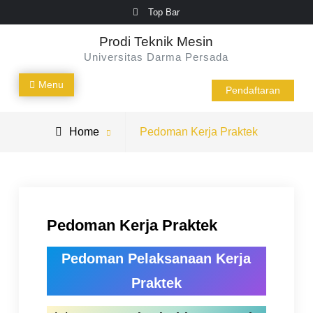
Skip
Top Bar
to
Prodi Teknik Mesin
content
Universitas Darma Persada
Menu
Pendaftaran
Home
Pedoman Kerja Praktek
Pedoman Kerja Praktek
Pedoman Pelaksanaan Kerja
Praktek