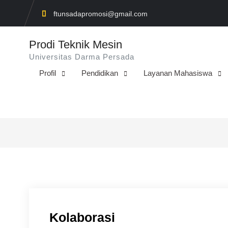
Skip
ftunsadapromosi@gmail.com
to
content
Prodi Teknik Mesin
Universitas Darma Persada
Profil
Pendidikan
Layanan Mahasiswa
Kolaborasi