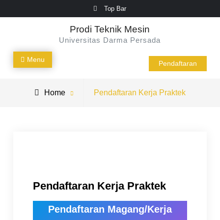
Skip
Top Bar
to
Prodi Teknik Mesin
content
Universitas Darma Persada
Menu
Pendaftaran
Home
Pendaftaran Kerja Praktek
Pendaftaran Kerja Praktek
Pendaftaran Magang/Kerja