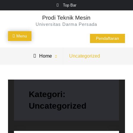
Skip
Top Bar
to
Prodi Teknik Mesin
content
Universitas Darma Persada
Menu
Pendaftaran
Archive
Home
Uncategorized
for
Kategori:
Uncategorized