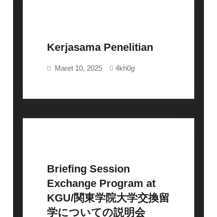
Kerjasama Penelitian
Uncategorized
Maret 10, 2025
4kh0g
Briefing Session
Exchange Program at
Uncategorized
KGU/関東学院大学交換留
学についての説明会