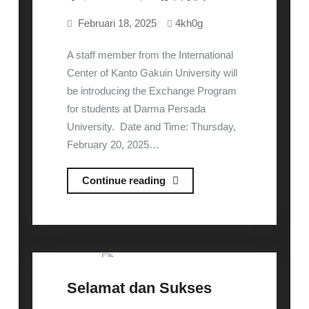
Februari 18, 2025
4kh0g
A staff member from the International
Center of Kanto Gakuin University will
be introducing the Exchange Program
for students at Darma Persada
University. Date and Time: Thursday,
February 20, 2025…
Briefing
Continue reading
Session
Exchange
Uncategorized
Program
at
KGU/
Selamat dan Sukses
関
東