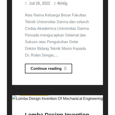
Juli 26, 2022
4kh0g
学
院
Atas Nama Keluarga Besar Fakultas
大
Teknik Universitas Darma dan seluruh
学
Civitas Akademica Universitas Darma
交
Persada mengucapkan Selamat dan
換
Sukses atas Pengukuhan Gelar
留
Doktor Bidang Teknik Mesin Kepada
学
Dr. Rolan Siregar,…
に
つ
Selamat
Continue reading
い
dan
て
Sukses
の
説
Uncategorized
明
会
Lomba Design Invention